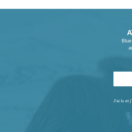
A
Blue
a
J'ai lu et 