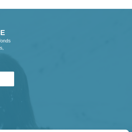
GE
fonds
s,