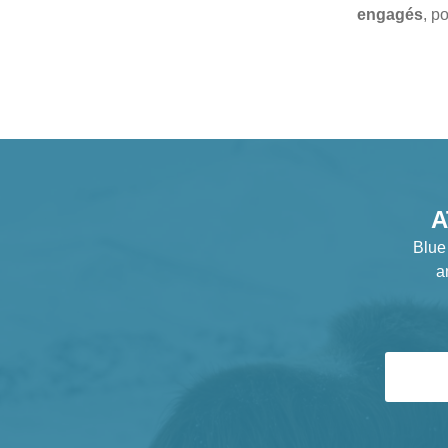
engagés
, p
A
Blue
a