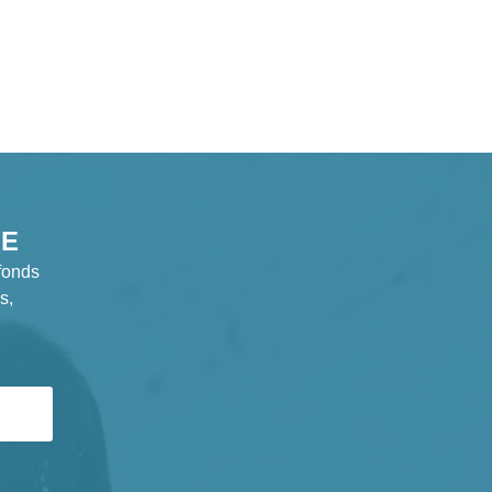
GE
fonds
s,