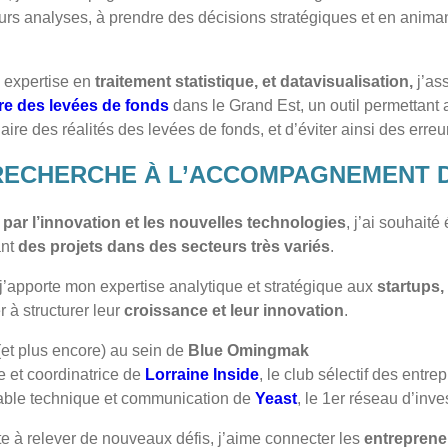
leurs analyses, à prendre des décisions stratégiques et en anim
 expertise en
traitement statistique, et datavisualisation,
j’as
re des levées de fonds
dans le Grand Est, un outil permettant
laire des réalités des levées de fonds, et d’éviter ainsi des erreu
 RECHERCHE À L’ACCOMPAGNEMENT 
par l’innovation et les nouvelles technologies
, j’ai souhait
nt
des projets dans des secteurs très variés
.
 j’apporte mon expertise analytique et stratégique aux
startups,
r à structurer leur
croissance et leur innovation
.
et plus encore) au sein de
Blue Omingmak
 et coordinatrice de
Lorraine Inside
, le club sélectif des entr
le technique et communication de
Yeast
, le 1er réseau d’inv
te à relever de nouveaux défis, j’aime connecter les
entreprene