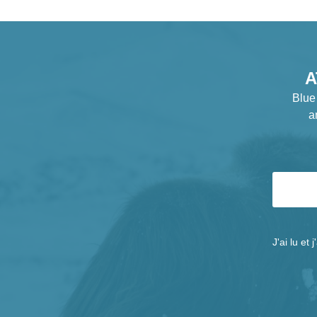
A
Blue
a
J'ai lu et 