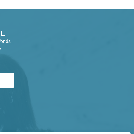
GE
fonds
s,